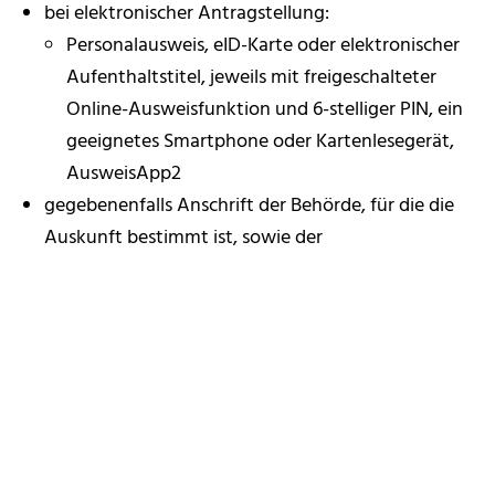
bei elektronischer Antragstellung:
Personalausweis, eID-Karte oder elektronischer
Aufenthaltstitel, jeweils mit freigeschalteter
Online-Ausweisfunktion und 6-stelliger PIN, ein
geeignetes Smartphone oder Kartenlesegerät,
AusweisApp2
gegebenenfalls Anschrift der Behörde, für die die
Auskunft bestimmt ist, sowie der
Verwendungszweck oder das Geschäftszeichen
für juristische Personen:
bei persönlicher Antragstellung:
gültiger Personalausweis oder Reisepass des
gesetzlichen Vertreters/der gesetzlichen
Vertreterin der Firma (bei Vorlage des
Reisepasses: zusätzlich aktuelle