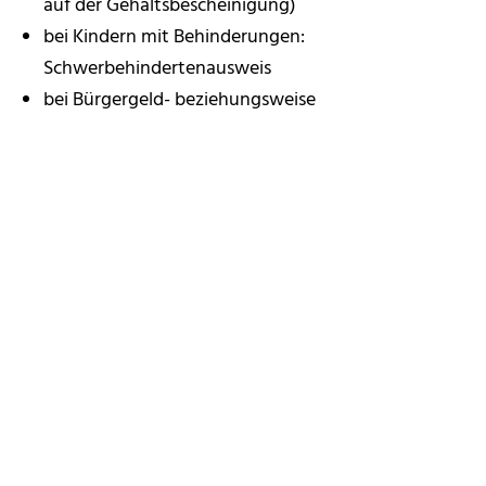
auf der Gehaltsbescheinigung)
bei Kindern mit Behinderungen:
Schwerbehindertenausweis
bei Bürgergeld- beziehungsweise
Kinderzuschlagsbezug: Leistungsbescheid
bei Asylbewerbern: Bescheid nach dem
Asylbewerberleistungsgesetz und ein gültiges
Aufenthaltsdokument
Kosten
keine
Vertiefende Informationen
Auskünfte zum Landesfamilienpass
Hinweise