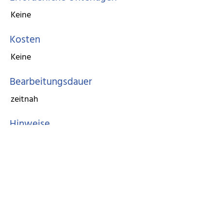
Keine
Kosten
Keine
Bearbeitungsdauer
zeitnah
Hinweise
Keine
Rechtsbehelf
Sie können Ihr erteiltes Mandat jederzeit widerrufen.
Freigabevermerk