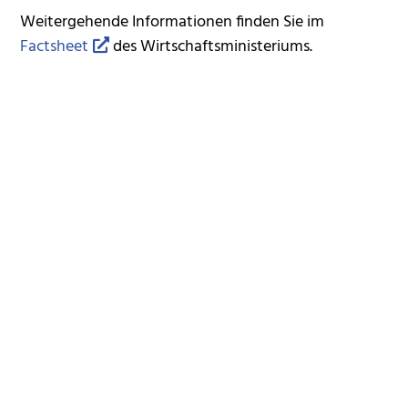
Weitergehende Informationen finden Sie im
Factsheet
des Wirtschaftsministeriums.
Rechtsbehelf
Kein
Rechtsgrundlage
Gaststättengesetz für Baden-Württemberg
(Landesgaststättengesetz -LGastG):
§ 1 Absatz 3 Anwendungsbereich für Vereine
§ 2 Absatz 2 Anzeige eines vorübergehenden
Gaststättengewerbes
Freigabevermerk
25.02.2026 Wirtschaftsministerium Baden-