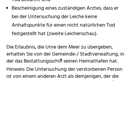
Bescheinigung eines zuständigen Arztes, dass er
bei der Untersuchung der Leiche keine
Anhaltspunkte für einen nicht natürlichen Tod
festgestellt hat (zweite Leichenschau).
Die Erlaubnis, die Urne dem Meer zu übergeben,
erhalten Sie von der Gemeinde-/ Stadtverwaltung, in
der das Bestattungsschiff seinen Heimathafen hat.
Hinweis: Die Untersuchung der verstorbenen Person
ist von einem anderen Arzt als demjenigen, der die
Leichenschau durchgeführt hat, vorzunehmen. Über
die zuständigen Ärzte können die Landratsämter
und die Stadtverwaltungen der Stadtkreise Auskunft
geben, die für den Sterbeort beziehungsweise
Einäscherungsort zuständig sind.
Kosten