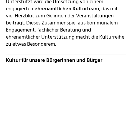
Unterstützt wird die Umsetzung von einem
engagierten
ehrenamtlichen Kulturteam
, das mit
viel Herzblut zum Gelingen der Veranstaltungen
beiträgt. Dieses Zusammenspiel aus kommunalem
Engagement, fachlicher Beratung und
ehrenamtlicher Unterstützung macht die Kulturreihe
zu etwas Besonderem.
Kultur für unsere Bürgerinnen und Bürger
Das Kulturprogramm richtet sich bewusst an alle
Altersgruppen und möchte Kultur für möglichst viele
Menschen zugänglich machen. Ohne Gewinnabsicht,
aber mit viel Leidenschaft entstehen so
Veranstaltungen, die den kulturellen Alltag
bereichern und Erdmannhausen als lebendige
Gemeinde erlebbar machen.
Kultur in der Provinz
– weil große Kultur keinen
großen Ort braucht.