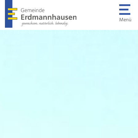
Menü
Gemeinde & 
Mitteilunge
Verwaltung 
Mitarbeiten
Einrichtung
Bürgerservic
Wohnen & B
Stellenanzei
Sport, Kultur
Mitteilungsb
Wirtschaft 
Social Media
Nachhaltigk
Kontakt & Ö