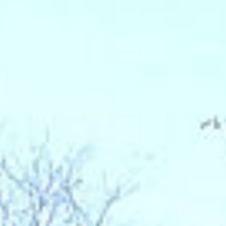
Störungsme
Suche
Wetter
Warnungen
Wasserzähle