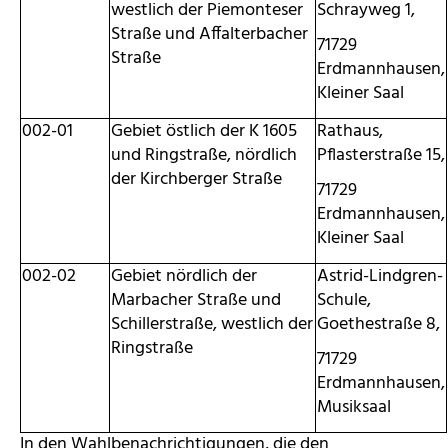
westlich der Piemonteser
Schrayweg 1,
Straße und Affalterbacher
71729
Straße
Erdmannhausen,
Kleiner Saal
002-01
Gebiet östlich der K 1605
Rathaus,
und Ringstraße, nördlich
Pflasterstraße 15,
der Kirchberger Straße
71729
Erdmannhausen,
Kleiner Saal
002-02
Gebiet nördlich der
Astrid-Lindgren-
Marbacher Straße und
Schule,
Schillerstraße, westlich der
Goethestraße 8,
Ringstraße
71729
Erdmannhausen,
Musiksaal
In den Wahlbenachrichtigungen, die den