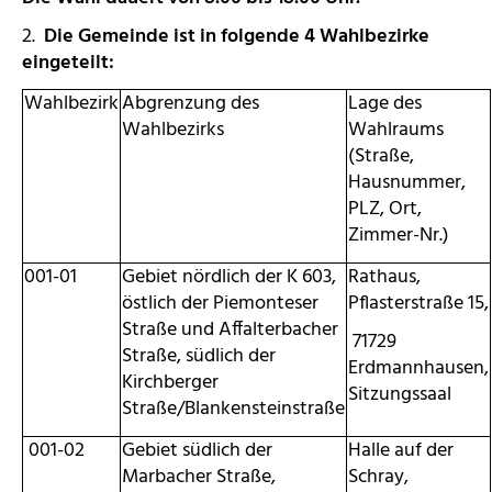
2.
Die Gemeinde ist in folgende
4
Wahlbezirke
eingeteilt:
Wahlbezirk
Abgrenzung des
Lage des
Wahlbezirks
Wahlraums
(Straße,
Hausnummer,
PLZ, Ort,
Zimmer-Nr.)
001-01
Gebiet nördlich der K 603,
Rathaus,
östlich der Piemonteser
Pflasterstraße 15,
Straße und Affalterbacher
71729
Straße, südlich der
Erdmannhausen,
Kirchberger
Sitzungssaal
Straße/Blankensteinstraße
001-02
Gebiet südlich der
Halle auf der
Marbacher Straße,
Schray,