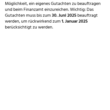
Möglichkeit, ein eigenes Gutachten zu beauftragen
und beim Finanzamt einzureichen. Wichtig: Das
Gutachten muss bis zum
30. Juni 2025
beauftragt
werden, um rückwirkend zum
1. Januar 2025
berücksichtigt zu werden.
Hinweis zur Zahlungspflicht
Auch wenn ein Widerspruch gegen die neue
Bewertung eingelegt oder eine Klage eingereicht
wird, muss die Grundsteuer zunächst gezahlt werden.
Eine Anpassung erfolgt erst nach einer möglichen
Korrektur.
Die Gemeinde arbeitet derzeit die eingegangenen
Widersprüche gesammelt ab und bittet daher
darum, von Rückfragen zu diesem Thema
abzusehen.