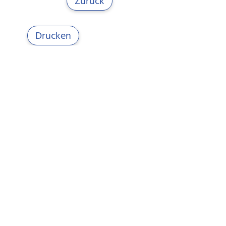
Zurück
Drucken
Öffnungszeiten
Gemeindeverwaltung
Montag - Freitag
08:00 - 11:30 Uhr
Montag
16:00 - 18:30 Uhr
Donnerstag
13:30 - 16:00 Uhr
Kontakt